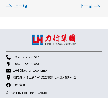
爭成為歷史城區酒店服務的標竿典範，為
呈獻賓至如歸的體驗。
了解更多
https://www.forbestravelguide.com/ho
china/hotel-central
上一篇
下